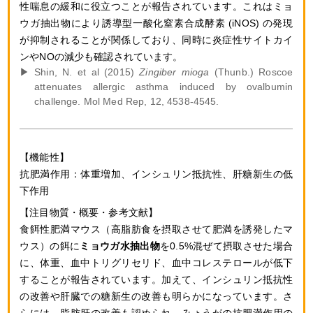
性喘息の緩和に役立つことが報告されています。これはミョ
ウガ抽出物により誘導型一酸化窒素合成酵素 (iNOS) の発現
が抑制されることが関係しており、同時に炎症性サイトカイ
ンやNOの減少も確認されています。
Shin, N. et al (2015)
Zingiber mioga
(Thunb.) Roscoe
attenuates allergic asthma induced by ovalbumin
challenge. Mol Med Rep, 12, 4538-4545.
抗肥満作用：
体重増加、
インシュリン抵抗性、肝糖新生の低
下作用
食餌性肥満マウス（高脂肪食を摂取させて肥満を誘発したマ
ウス）の餌に
ミョウガ水抽出物
を0.5%混ぜて摂取させた場合
に、体重、血中トリグリセリド、血中コレステロールが低下
することが報告されています。加えて、インシュリン抵抗性
の改善や肝臓での糖新生の改善も明らかになっています。さ
らには、脂肪肝の改善も認められ、みょうがの抗肥満作用の